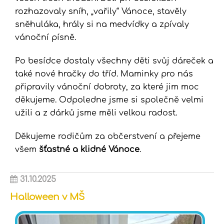
rozhazovaly sníh, „vařily“ Vánoce, stavěly
sněhuláka, hrály si na medvídky a zpívaly
vánoční písně.
Po besídce dostaly všechny děti svůj dáreček a
také nové hračky do tříd. Maminky pro nás
připravily vánoční dobroty, za které jim moc
děkujeme. Odpoledne jsme si společně velmi
užili a z dárků jsme měli velkou radost.
Děkujeme rodičům za občerstvení a přejeme
všem
šťastné a klidné Vánoce
.
31.10.2025
Halloween v MŠ